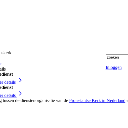
huskerk
»
Inloggen
ails
edienst
r details
edienst
r details
g tussen de dienstenorganisatie van de
Protestantse Kerk in Nederland