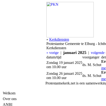
»
Kerkdiensten
Protestantse Gemeente te Elburg - Icht
Kerkdiensten
januari 2025
« vorige
|
|
volgende 
datum/tijd
voorganger
det
Er
Zondag 19 januari 2025
ds. M. Schut
om 10.00 uur
mee
Er
Zondag 26 januari 2025
ds. M. Schut
om 10.00 uur
mee
Protestantsekerk.net is een samenwerkin
Welkom
Over ons
ANBI